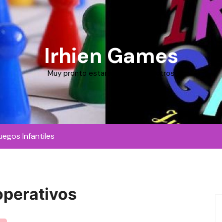
Irhien Games
Muy pronto estaremos con vosotros
uegos Infantiles
perativos